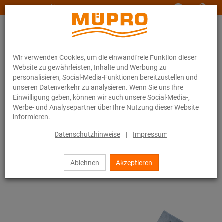
www.muepro-maritim.com
Wir verwenden Cookies, um die einwandfreie Funktion dieser
Website zu gewährleisten, Inhalte und Werbung zu
personalisieren, Social-Media-Funktionen bereitzustellen und
unseren Datenverkehr zu analysieren. Wenn Sie uns Ihre
Einwilligung geben, können wir auch unsere Social-Media-,
Online-Katalog
Befestigungstechnik
Lüftungsbefestigung
Werbe- und Analysepartner über Ihre Nutzung dieser Website
Feuerverzinkte Produkte für die Lüftungsbefestigung
informieren.
MPT-Verstärkungsstreben
Datenschutzhinweise
|
Impressum
58 / 85
Ablehnen
Akzeptieren