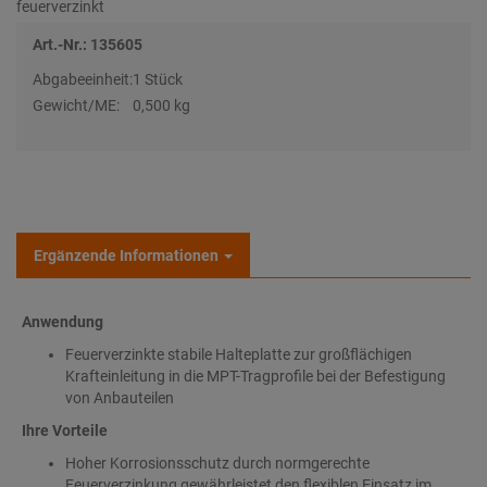
feuerverzinkt
Art.-Nr.: 135605
Abgabeeinheit:
1 Stück
Gewicht/ME:
0,500 kg
Ergänzende Informationen
Anwendung
Feuerverzinkte stabile Halteplatte zur großflächigen
Krafteinleitung in die MPT-Tragprofile bei der Befestigung
von Anbauteilen
Ihre Vorteile
Hoher Korrosionsschutz durch normgerechte
Feuerverzinkung gewährleistet den flexiblen Einsatz im