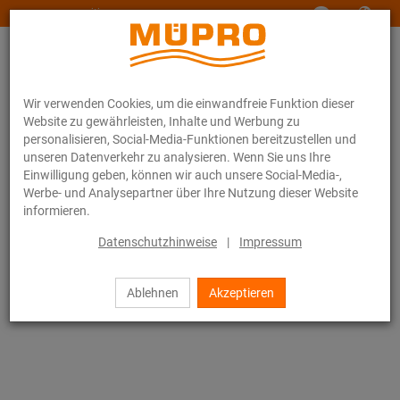
www.muepro-maritim.com
Wir verwenden Cookies, um die einwandfreie Funktion dieser
Website zu gewährleisten, Inhalte und Werbung zu
personalisieren, Social-Media-Funktionen bereitzustellen und
unseren Datenverkehr zu analysieren. Wenn Sie uns Ihre
Einwilligung geben, können wir auch unsere Social-Media-,
Online-Katalog
Befestigungstechnik
Lüftungsbefestigung
Werbe- und Analysepartner über Ihre Nutzung dieser Website
Feuerverzinkte Produkte für die Lüftungsbefestigung
informieren.
MPT-Gegenhalteplatte
Datenschutzhinweise
|
Impressum
71 / 85
Ablehnen
Akzeptieren