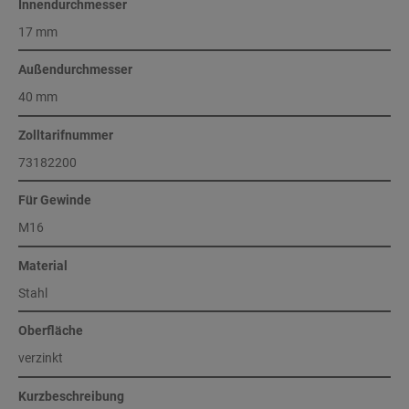
Innendurchmesser
17 mm
Außendurchmesser
40 mm
Zolltarifnummer
73182200
Für Gewinde
M16
Material
Stahl
Oberfläche
verzinkt
Kurzbeschreibung