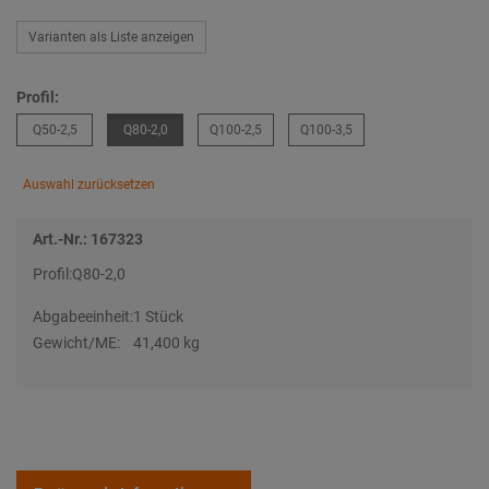
Varianten als Liste anzeigen
Profil:
Q50-2,5
Q80-2,0
Q100-2,5
Q100-3,5
Auswahl zurücksetzen
Art.-Nr.: 167323
Profil:
Q80-2,0
Abgabeeinheit:
1 Stück
Gewicht/ME:
41,400 kg