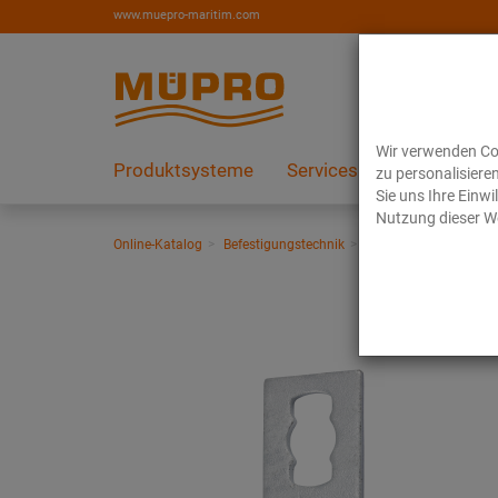
www.muepro-maritim.com
Wir verwenden Coo
Produktsysteme
Services
Referenzen
zu personalisiere
Sie uns Ihre Einw
Nutzung dieser We
Online-Katalog
Befestigungstechnik
Installationsschienen