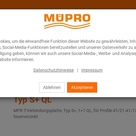
kies, um die einwandfreie Funktion dieser Website zu gewährleisten, In
Über MÜPRO Maritim
Blog
ONLINE-KATALOG
n, Social-Media-Funktionen bereitzustellen und unseren Datenverkehr zu 
illigung geben, können wir auch unsere Social-Media-, Werbe- und Analyse
bsite informieren.
MPR-T-Verbindungsplatte Typ S+ QL
Datenschutzhinweise
|
Impressum
Ablehnen
Akzeptieren
MPR-T-Verbindungsplatte
Typ S+ QL
MPR-T-Verbindungsplatte, Typ S+, 1+1 QL, für Profile 41/21-41/1
feuerverzinkt