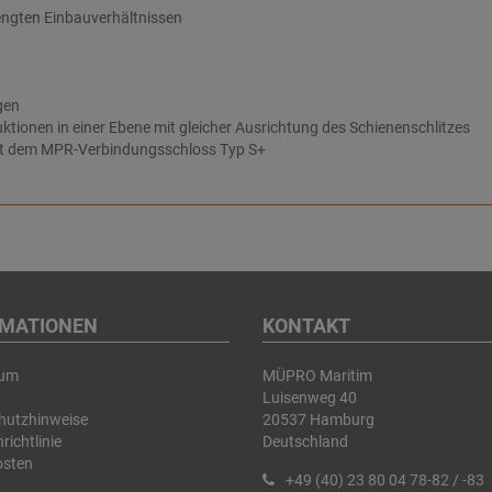
eengten Einbauverhältnissen
gen
ionen in einer Ebene mit gleicher Ausrichtung des Schienenschlitzes
mit dem MPR-Verbindungsschloss Typ S+
RMATIONEN
KONTAKT
sum
MÜPRO Maritim
Luisenweg 40
hutzhinweise
20537 Hamburg
richtlinie
Deutschland
osten
+49 (40) 23 80 04 78-82 / -83