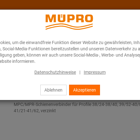
kies, um die einwandfreie Funktion dieser Website zu gewährleisten, In
Über MÜPRO Maritim
Blog
ONLINE-KATALOG
n, Social-Media-Funktionen bereitzustellen und unseren Datenverkehr zu 
illigung geben, können wir auch unsere Social-Media-, Werbe- und Analyse
bsite informieren.
MPR-Schienenverbinder
Datenschutzhinweise
|
Impressum
Ablehnen
Akzeptieren
MPR-Schienenverbinder
MPC/MPR-Schienenverbinder für Profile 38/24-38/40, 39/52-40/
41/21-41/62, verzinkt