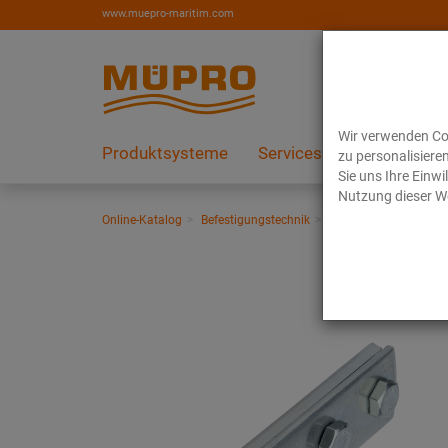
www.muepro-maritim.com
Wir verwenden Coo
Produktsysteme
Services
Referenzen
zu personalisiere
Sie uns Ihre Einw
Nutzung dieser We
Online-Katalog
Befestigungstechnik
Installationsschienen