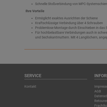
Schnelle Stoßverbindung von MPC-Systemschie
Ihre Vorteile
Ermöglicht exaktes Ausrichten der Schiene
Kraftschlüssige Verbindung über 4 Schrauben
Problemlose Montage durch Einschieben in das S
Für hochbelastbare Verbindungen auch in schwe
und Sechskantmuttern. Mit 4 Langlöchern, ange
SERVICE
INFO
Kontakt
Impres
AGB
Datensc
Retouren
Frachtk