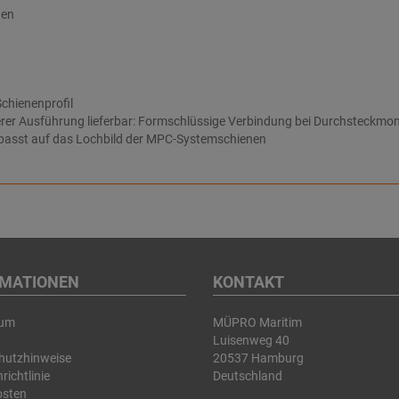
nen
chienenprofil
rer Ausführung lieferbar: Formschlüssige Verbindung bei Durchsteckmo
passt auf das Lochbild der MPC-Systemschienen
RMATIONEN
KONTAKT
sum
MÜPRO Maritim
Luisenweg 40
hutzhinweise
20537 Hamburg
richtlinie
Deutschland
osten