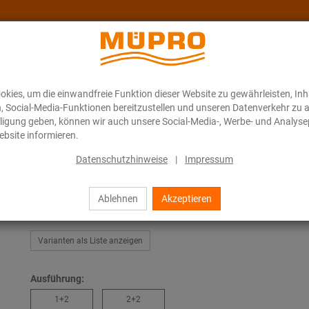
kies, um die einwandfreie Funktion dieser Website zu gewährleisten, In
Über MÜPRO Maritim
Blog
ONLINE-KATALOG
n, Social-Media-Funktionen bereitzustellen und unseren Datenverkehr zu 
illigung geben, können wir auch unsere Social-Media-, Werbe- und Analyse
bsite informieren.
MPR-Montagewinkel 135° Typ S+
Datenschutzhinweise
|
Impressum
Ablehnen
Akzeptieren
MPR-Montagewinkel 135° Typ 
Varianten als Liste anzeigen
Ausführung:
1+2
2+2