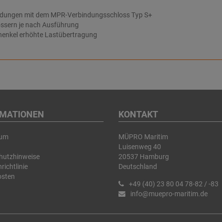
indungen mit dem MPR-Verbindungsschloss Typ S+
lössern je nach Ausführung
henkel erhöhte Lastübertragung
RMATIONEN
KONTAKT
sum
MÜPRO Maritim
Luisenweg 40
hutzhinweise
20537 Hamburg
richtlinie
Deutschland
osten
+49 (40) 23 80 04 78-82 / -83
info@muepro-maritim.de