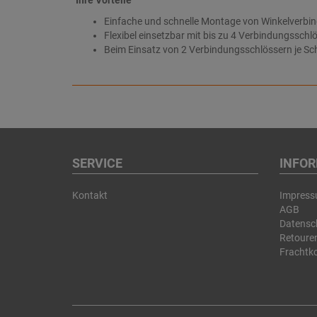
Ihre Vorteile
Einfache und schnelle Montage von Winkelverb
Flexibel einsetzbar mit bis zu 4 Verbindungssch
Beim Einsatz von 2 Verbindungsschlössern je Sc
SERVICE
INFO
Kontakt
Impres
AGB
Datensc
Retouren
Frachtk