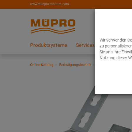
www.muepro-maritim.com
Wir verwenden Coo
Produktsysteme
Services
Referenzen
zu personalisiere
Sie uns Ihre Einw
Nutzung dieser We
Online-Katalog
Befestigungstechnik
Installationsschienen