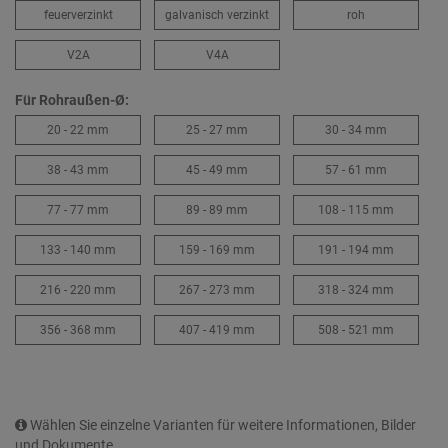
feuerverzinkt
galvanisch verzinkt
roh
V2A
V4A
Für Rohraußen-Ø:
20 - 22 mm
25 - 27 mm
30 - 34 mm
38 - 43 mm
45 - 49 mm
57 - 61 mm
77 - 77 mm
89 - 89 mm
108 - 115 mm
133 - 140 mm
159 - 169 mm
191 - 194 mm
216 - 220 mm
267 - 273 mm
318 - 324 mm
356 - 368 mm
407 - 419 mm
508 - 521 mm
Wählen Sie einzelne Varianten für weitere Informationen, Bilder
und Dokumente.