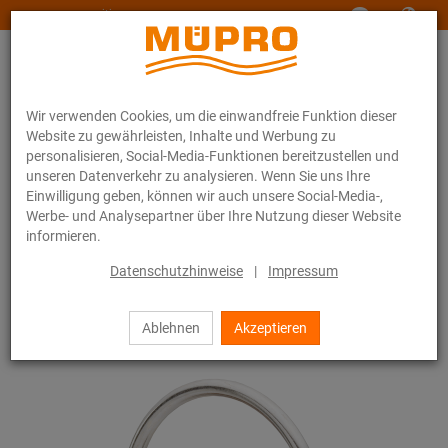
www.muepro-maritim.com
Wir verwenden Cookies, um die einwandfreie Funktion dieser
Website zu gewährleisten, Inhalte und Werbung zu
personalisieren, Social-Media-Funktionen bereitzustellen und
unseren Datenverkehr zu analysieren. Wenn Sie uns Ihre
Einwilligung geben, können wir auch unsere Social-Media-,
Online-Katalog
Befestigungstechnik
Feuerverzinkte Produkte
Werbe- und Analysepartner über Ihre Nutzung dieser Website
Feuerverzinkte Produkte für Rohrschlitten und Zubehör
informieren.
Rundstahlbügel DIN 3570
Datenschutzhinweise
|
Impressum
16 / 16
Ablehnen
Akzeptieren