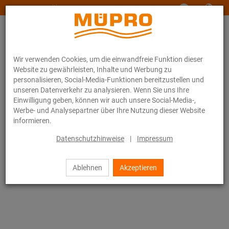
www.muepro-maritim.com
Wir verwenden Cookies, um die einwandfreie Funktion dieser
Website zu gewährleisten, Inhalte und Werbung zu
personalisieren, Social-Media-Funktionen bereitzustellen und
unseren Datenverkehr zu analysieren. Wenn Sie uns Ihre
Einwilligung geben, können wir auch unsere Social-Media-,
Online-Katalog
Befestigungstechnik
Fest- und Lospunkte
Werbe- und Analysepartner über Ihre Nutzung dieser Website
Schiebeschlitten 2,3 kN
informieren.
13 / 14
Datenschutzhinweise
|
Impressum
Ablehnen
Akzeptieren