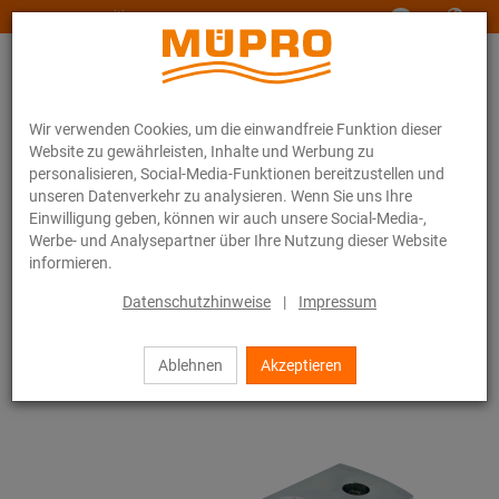
www.muepro-maritim.com
Wir verwenden Cookies, um die einwandfreie Funktion dieser
Website zu gewährleisten, Inhalte und Werbung zu
personalisieren, Social-Media-Funktionen bereitzustellen und
unseren Datenverkehr zu analysieren. Wenn Sie uns Ihre
Einwilligung geben, können wir auch unsere Social-Media-,
Online-Katalog
Befestigungstechnik
Fest- und Lospunkte
Werbe- und Analysepartner über Ihre Nutzung dieser Website
MPC-Gleitkörper
informieren.
0 / 13
Datenschutzhinweise
|
Impressum
Ablehnen
Akzeptieren