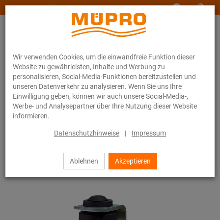
www.muepro-maritim.com
Wir verwenden Cookies, um die einwandfreie Funktion dieser
Website zu gewährleisten, Inhalte und Werbung zu
personalisieren, Social-Media-Funktionen bereitzustellen und
unseren Datenverkehr zu analysieren. Wenn Sie uns Ihre
Einwilligung geben, können wir auch unsere Social-Media-,
Online-Katalog
Befestigungstechnik
Edelstahlprodukte
Werbe- und Analysepartner über Ihre Nutzung dieser Website
Edelstahlprodukte für die Lüftungsbefestigung
Luftkanalwinkel
informieren.
2 / 4
Datenschutzhinweise
|
Impressum
Ablehnen
Akzeptieren