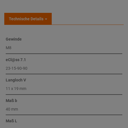
Technische Details
Gewinde
M8
eCl@ss 7.1
23-15-90-90
Langloch V
11 x 19 mm
Maß b
40 mm
Maß L