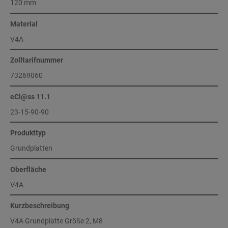
120 mm
Material
V4A
Zolltarifnummer
73269060
eCl@ss 11.1
23-15-90-90
Produkttyp
Grundplatten
Oberfläche
V4A
Kurzbeschreibung
V4A Grundplatte Größe 2, M8