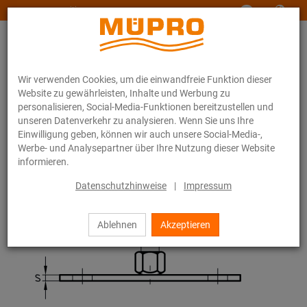
www.muepro-maritim.com
Wir verwenden Cookies, um die einwandfreie Funktion dieser
Website zu gewährleisten, Inhalte und Werbung zu
personalisieren, Social-Media-Funktionen bereitzustellen und
unseren Datenverkehr zu analysieren. Wenn Sie uns Ihre
Einwilligung geben, können wir auch unsere Social-Media-,
Online-Katalog
Befestigungstechnik
Edelstahlprodukte
Werbe- und Analysepartner über Ihre Nutzung dieser Website
Edelstahl-Montageteile
Grundplatten mit Mutter
informieren.
20 / 24
Datenschutzhinweise
|
Impressum
Ablehnen
Akzeptieren