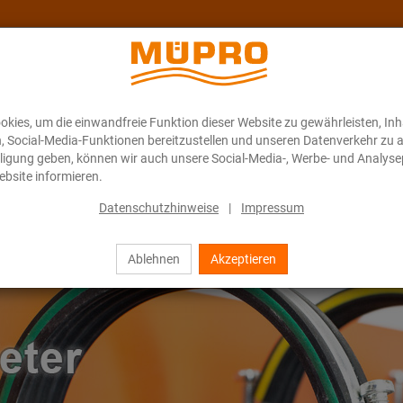
kies, um die einwandfreie Funktion dieser Website zu gewährleisten, In
Über MÜPRO Maritim
Blog
ONLINE-KATALOG
n, Social-Media-Funktionen bereitzustellen und unseren Datenverkehr zu 
illigung geben, können wir auch unsere Social-Media-, Werbe- und Analyse
bsite informieren.
Datenschutzhinweise
|
Impressum
Ablehnen
Akzeptieren