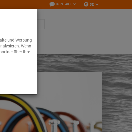
KONTAKT
DE
halte und Werbung
Downloads
analysieren. Wenn
partner über Ihre