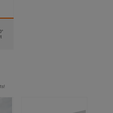
0°
t
ts!