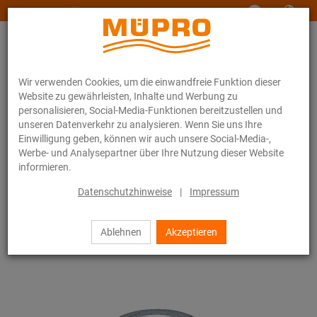
www.muepro-maritim.com
Wir verwenden Cookies, um die einwandfreie Funktion dieser
Website zu gewährleisten, Inhalte und Werbung zu
personalisieren, Social-Media-Funktionen bereitzustellen und
unseren Datenverkehr zu analysieren. Wenn Sie uns Ihre
Einwilligung geben, können wir auch unsere Social-Media-,
Online-Katalog
Befestigungstechnik
Sprinklerbefestigung
Werbe- und Analysepartner über Ihre Nutzung dieser Website
Montageteile für die Sprinklerbefestigung
Sechskantmuttern
informieren.
8 / 16
Datenschutzhinweise
|
Impressum
Ablehnen
Akzeptieren