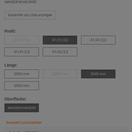
sendzimirverzinkt
Varianten als Liste anzeigen
Profil:
41/21/1,5
41/21/2,0
41/41/2,0
41/41/2,5
41/62/2,5
Länge:
2000 mm
3000 mm
3040 mm
6000 mm
Oberfläche:
sendzimirverzinkt
Auswahl zurücksetzen