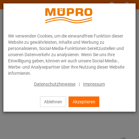
www.muepro-maritim.com
Wir verwenden Cookies, um die einwandfreie Funktion dieser
Website zu gewährleisten, Inhalte und Werbung zu
personalisieren, Social-Media-Funktionen bereitzustellen und
unseren Datenverkehr zu analysieren. Wenn Sie uns Ihre
Einwilligung geben, können wir auch unsere Social-Media-,
Online-Katalog
Befestigungstechnik
Sprinklerbefestigung
Werbe- und Analysepartner über Ihre Nutzung dieser Website
Installationsschienen für die Sprinklerbefestigung
informieren.
MPR-Systemschienen
Datenschutzhinweise
|
Impressum
1 / 39
Ablehnen
Akzeptieren