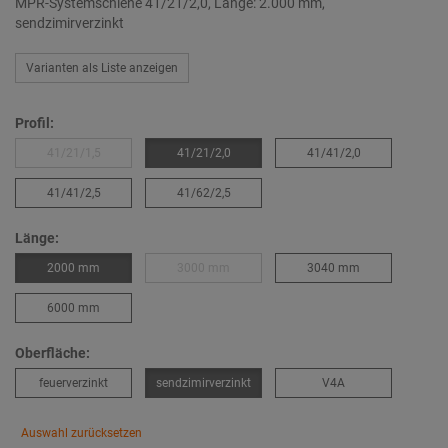
MPR-Systemschiene 41/21/2,0, Länge: 2.000 mm,
sendzimirverzinkt
Varianten als Liste anzeigen
Profil:
41/21/1,5
41/21/2,0
41/41/2,0
41/41/2,5
41/62/2,5
Länge:
2000 mm
3000 mm
3040 mm
6000 mm
Oberfläche:
feuerverzinkt
sendzimirverzinkt
V4A
Auswahl zurücksetzen