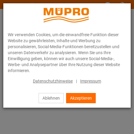
www.muepro-maritim.com
Wir verwenden Cookies, um die einwandfreie Funktion dieser
Website zu gewährleisten, Inhalte und Werbung zu
personalisieren, Social-Media-Funktionen bereitzustellen und
unseren Datenverkehr zu analysieren. Wenn Sie uns Ihre
Einwilligung geben, können wir auch unsere Social-Media-,
Online-Katalog
Befestigungstechnik
Lüftungsbefestigung
Werbe- und Analysepartner über Ihre Nutzung dieser Website
Installationsschienen für die Lüftungsbefestigung
informieren.
MPR-Systemschienen (leichter bis mittlerer Lastbereich)
MPR-Systemschienen
Datenschutzhinweise
|
Impressum
2 / 71
Ablehnen
Akzeptieren