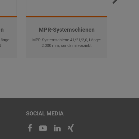
en
MPR-Systemschienen
MPR
Länge:
MPR-Systemschiene 41/21/2,0, Länge:
MPR-Syst
t
2.000 mm, sendzimirverzinkt
3.0
SOCIAL MEDIA