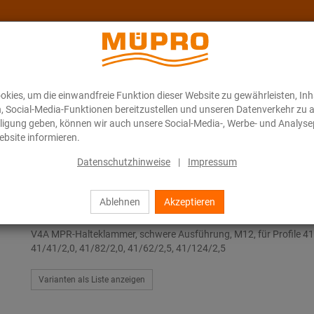
kies, um die einwandfreie Funktion dieser Website zu gewährleisten, In
Über MÜPRO Maritim
Blog
ONLINE-KATALOG
n, Social-Media-Funktionen bereitzustellen und unseren Datenverkehr zu 
illigung geben, können wir auch unsere Social-Media-, Werbe- und Analyse
bsite informieren.
Edelstahlprodukte für die Lüftungsbefestigung
MPR-Halteklammern
Datenschutzhinweise
|
Impressum
Ablehnen
Akzeptieren
MPR-Halteklammern
V4A MPR-Halteklammer, schwere Ausführung, M12, für Profile 41
41/41/2,0, 41/82/2,0, 41/62/2,5, 41/124/2,5
Varianten als Liste anzeigen