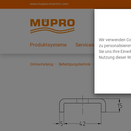
www.muepro-maritim.com
Wir verwenden Coo
Produktsysteme
Services
Referenzen
zu personalisiere
Sie uns Ihre Einw
Nutzung dieser We
Online-Katalog
Befestigungstechnik
Lüftungsbefestigung