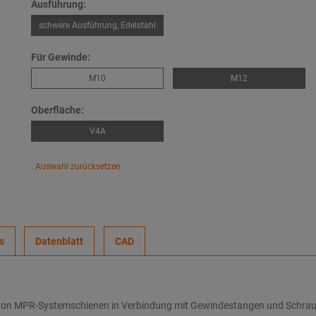
Ausführung:
schwere Ausführung, Edelstahl
Für Gewinde:
M10
M12
Oberfläche:
V4A
Auswahl zurücksetzen
s
Datenblatt
CAD
e von MPR-Systemschienen in Verbindung mit Gewindestangen und Schra